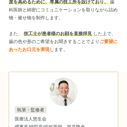
度を高めるために、専属の技工所を設けており、
歯
科医師と綿密にコミュニケーションを取りながら詰め
物・被せ物を制作します。
また、
技工士が患者様のお顔を直接拝見
した上で、
歯の色や形のご希望をお聞きすることでより
ご要望に
あったお口元を実現
します。
執筆・監修者
医療法人悠生会
理事長/総院長/歯科医師 筒井隆史