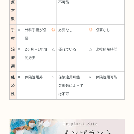
療
不可能
本
数
手
×
外科手術が必
◎
必要なし
◎
必要なし
術
要
治
×
2ヶ月～1年期
△
優れている
△
比較的短時間
療
間必要
期
経
×
保険適用外
○
保険適用可能
○
保険適用可能
済
欠損数によって
性
は不可