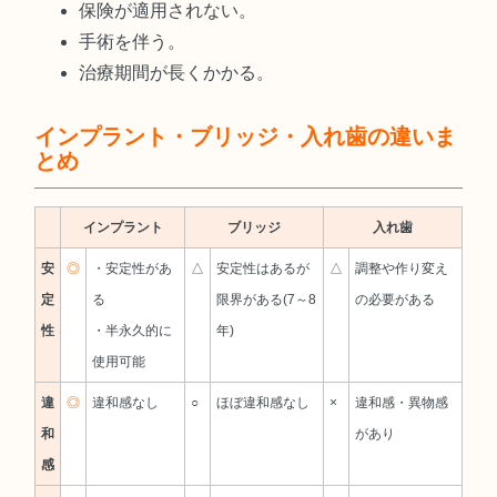
保険が適用されない。
手術を伴う。
治療期間が長くかかる。
インプラント・ブリッジ・入れ歯の違いま
とめ
インプラント
ブリッジ
入れ歯
安
◎
・安定性があ
△
安定性はあるが
△
調整や作り変え
定
る
限界がある(7～8
の必要がある
性
・半永久的に
年)
使用可能
違
◎
違和感なし
○
ほぼ違和感なし
×
違和感・異物感
和
があり
感