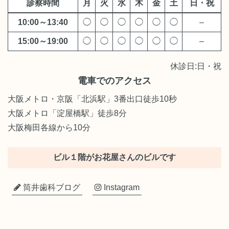
診察時間
月
火
水
木
金
土
日・祝
10:00～13:40
◯
◯
◯
◯
◯
◯
–
15:00～19:00
◯
◯
◯
◯
◯
◯
–
休診日:日・祝
電車でのアクセス
大阪メトロ・京阪「北浜駅」3番出口徒歩10秒
大阪メトロ「淀屋橋駅」徒歩8分
大阪梅田各線から10分
ビル１階がお花屋さんのビルです
筒井歯科ブログ
Instagram