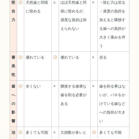
咬
◎
天然歯と同様
○
ほぼ天然歯と同
×
・咬む力は劣る
合
に咬める
様に咬めるが、
・過度の負担を
力
過度な負担は加
加えると隣接す
えられない
る歯への負担が
大きく痛みを伴
う
審
◎
優れている
◎
優れている
×
劣る
美
性
歯
◎
全くない
×
隣接する健康な
×
歯を削る事はな
へ
歯を削る必要が
いが、バネをか
の
ある
けている歯など
影
への負担が大き
響
い
治
◎
多くても可能
×
欠損数が多いと
◎
多くても可能