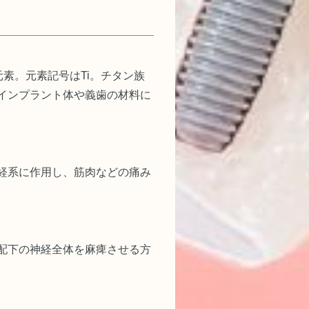
22の元素。元素記号はTi。チタン族
インプラント体や義歯の材料に
経系に作用し、筋肉などの痛み
配下の神経全体を麻痺させる方