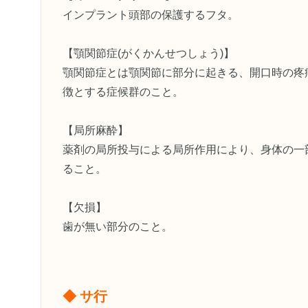
インプラント頭部の保護するフタ。
【顎関節症(がくかんせつしょう)】
顎関節症とは顎関節に部分に起きる、開口時の疼
徴とする症候群のこと。
【局所麻酔】
薬剤の局所投与による局所作用により、身体の一
ること。
【欠損】
歯が無い部分のこと。
◆ サ行