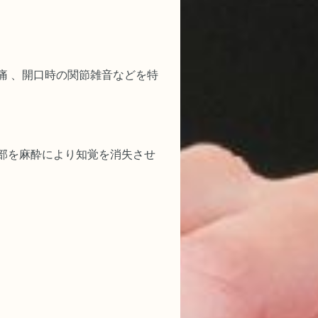
痛 、開口時の関節雑音などを特
部を麻酔により知覚を消失させ