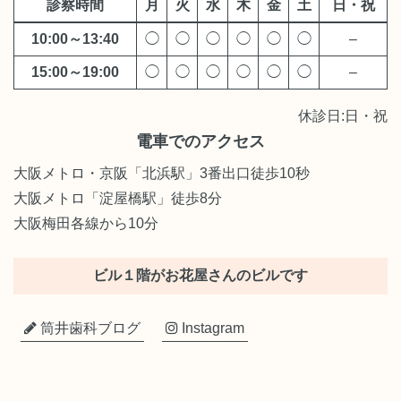
診察時間
月
火
水
木
金
土
日・祝
10:00～13:40
◯
◯
◯
◯
◯
◯
–
15:00～19:00
◯
◯
◯
◯
◯
◯
–
休診日:日・祝
電車でのアクセス
大阪メトロ・京阪「北浜駅」3番出口徒歩10秒
大阪メトロ「淀屋橋駅」徒歩8分
大阪梅田各線から10分
ビル１階がお花屋さんのビルです
筒井歯科ブログ
Instagram